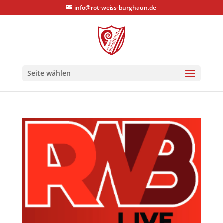
info@rot-weiss-burghaun.de
Seite wählen